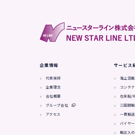
企業情報
サービス
代表挨拶
海上混載
企業理念
コンテナ
会社概要
在来船/R
グループ会社
三国間輸
アクセス
一貫輸送
バイヤー
輸出入の