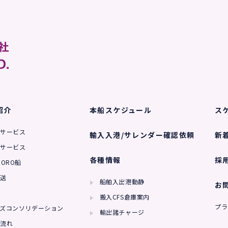
紹介
本船スケジュール
ス
サービス
輸入入港/サレンダー確認依頼
新
サービス
各種情報
採
ORO船
送
船舶入出港動静
お
搬入CFS倉庫案内
プラ
ズコンソリデーション
輸出諸チャージ
流れ