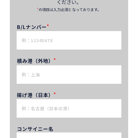
ください。
*
の項目は入力必須となっております。
B/Lナンバー
*
積み港（外地）
*
揚げ港（日本）
*
コンサイニー名