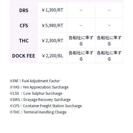
DRS
￥1,300/RT
-
-
CFS
￥5,980/RT
-
-
各船社に準ず
各船社に準ず
THC
￥2,300/RT
る
る
各船社に準ず
各船社に準ず
DOCK FEE
￥2,200/BL
る
る
※FAF：Fuel Adjustment Factor
※YAS：Yen Appreciation Surcharge
※LSS ：Low Sulphur Surcharge
※DRS：Drayage Recovery Surcharge
※CFS：Container Freight Station Surcharge
※THC：Terminal Handling Charge